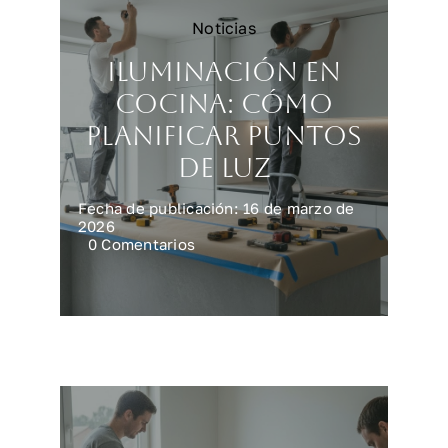
Noticias
Iluminación en
cocina: cómo
planificar puntos
de luz
Fecha de publicación: 16 de marzo de
2026
on
0 Comentarios
Iluminación
en
cocina:
cómo
planificar
puntos
de
luz