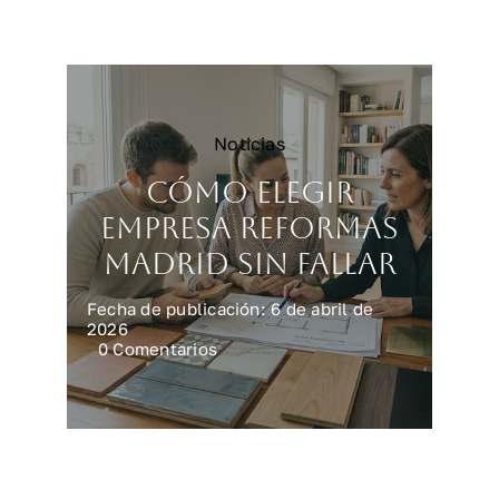
reforma
integral
en
casa
Noticias
Cómo elegir
empresa reformas
Madrid sin fallar
Fecha de publicación: 6 de abril de
2026
on
0 Comentarios
Cómo
elegir
empresa
reformas
Madrid
sin
fallar