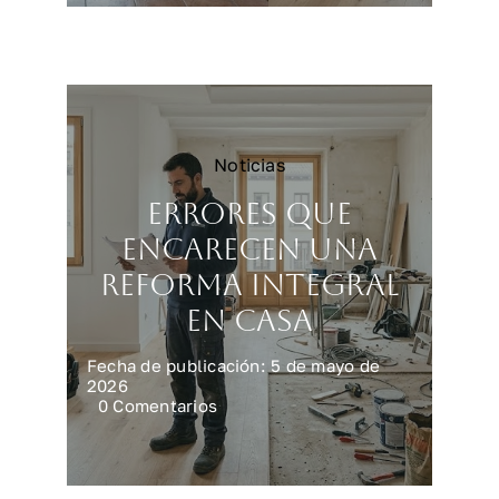
vivienda
más
rápido
y
mejor
Noticias
Errores que
encarecen una
reforma integral
en casa
Fecha de publicación: 5 de mayo de
2026
on
0 Comentarios
Errores
que
encarecen
una