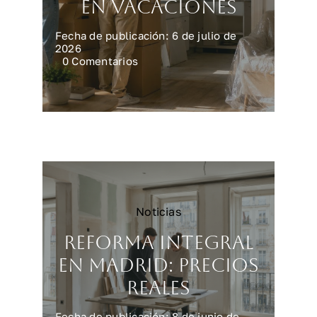
en vacaciones
Fecha de publicación: 6 de julio de
2026
on
0 Comentarios
Preparar
la
casa
para
una
reforma
en
vacaciones
Noticias
Reforma integral
en Madrid: precios
reales
Fecha de publicación: 8 de junio de