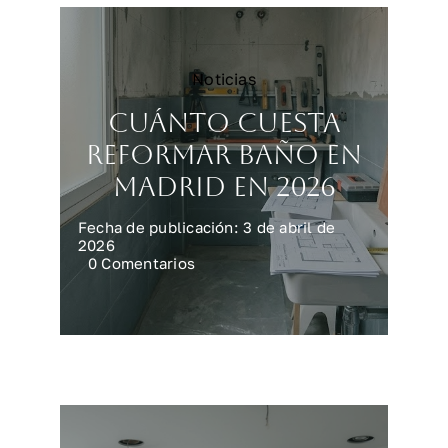
Noticias
Cuánto cuesta
reformar baño en
Madrid en 2026
Fecha de publicación: 3 de abril de
2026
on
0 Comentarios
Cuánto
cuesta
reformar
baño
en
Madrid
en
2026