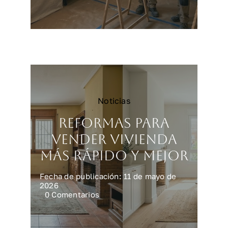
Reformar
una
cocina
en
Madrid:
precios
y
claves
Noticias
Reformas para
vender vivienda
más rápido y mejor
Fecha de publicación: 11 de mayo de
2026
on
0 Comentarios
Reformas
para
vender