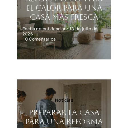
el calor para una
casa más fresca
Fecha de publicación: 13 de julio de
2026
on
0 Comentarios
Reformas
contra
el
calor
para
una
casa
más
fresca
Noticias
Preparar la casa
para una reforma