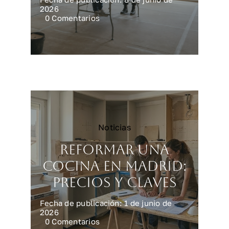
2026
on
0 Comentarios
Reforma
integral
en
Madrid:
precios
reales
Noticias
Reformar una
cocina en Madrid:
precios y claves
Fecha de publicación: 1 de junio de
2026
on
0 Comentarios