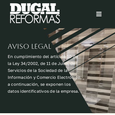
Saltar
al
Toggl
contenido
Navig
Inicio
Aviso Legal
Quiénes somos
En cumplimiento del artículo 10 de
Cocinas
la Ley 34/2002, de 11 de Julio, de
Servicios de la Sociedad de la
Información y Comercio Electrónico,
Baños
a continuación, se exponen los
datos identificativos de la empresa.
Blog
Contacto