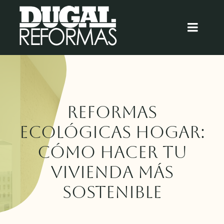
Saltar
al
Toggl
contenido
Navig
Inicio
Quiénes somos
Reformas
Cocinas
ecológicas hogar:
cómo hacer tu
Baños
vivienda más
Blog
sostenible
Contacto