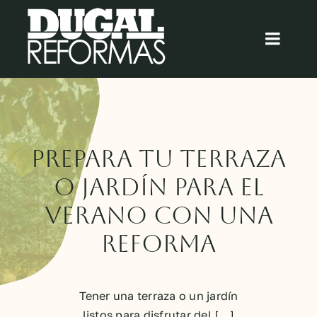
Saltar
al
Toggl
contenido
Navig
Inicio
Quiénes somos
Prepara tu Terraza
Cocinas
o Jardín para el
Verano con una
Baños
Reforma
Blog
Tener una terraza o un jardín
Contacto
listos para disfrutar del [...]