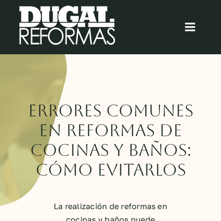
Saltar
al
Toggl
contenido
Navig
Inicio
Quiénes somos
Errores Comunes
Cocinas
en Reformas de
Cocinas y Baños:
Baños
Cómo Evitarlos
Blog
La realización de reformas en
Contacto
cocinas y baños puede