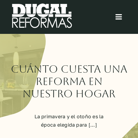
Saltar
al
Toggl
contenido
Navig
Inicio
Quiénes somos
Cuánto cuesta una
Cocinas
reforma en
nuestro hogar
Baños
Blog
La primavera y el otoño es la
época elegida para [...]
Contacto