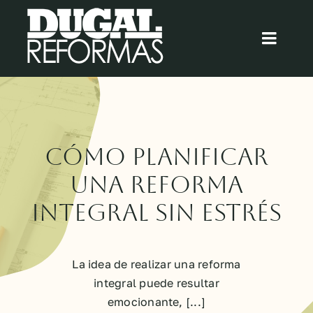
Saltar
al
Toggl
contenido
Navig
Inicio
Quiénes somos
Cómo Planificar
Cocinas
una Reforma
Integral sin Estrés
Baños
Blog
La idea de realizar una reforma
integral puede resultar
emocionante, [...]
Contacto