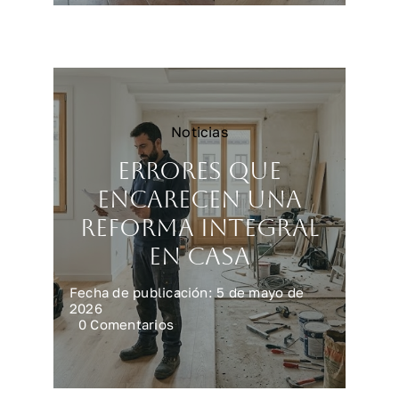
vivienda
más
rápido
y
mejor
Noticias
Errores que
encarecen una
reforma integral
en casa
Fecha de publicación: 5 de mayo de
2026
on
0 Comentarios
Errores
que
encarecen
una