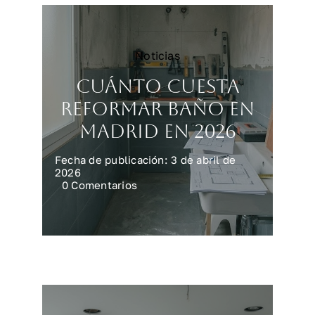
Noticias
Cuánto cuesta
reformar baño en
Madrid en 2026
Fecha de publicación: 3 de abril de
2026
on
0 Comentarios
Cuánto
cuesta
reformar
baño
en
Madrid
en
2026