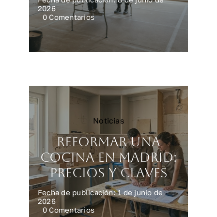
2026
on
0 Comentarios
Reforma
integral
en
Madrid:
precios
reales
Noticias
Reformar una
cocina en Madrid:
precios y claves
Fecha de publicación: 1 de junio de
2026
on
0 Comentarios