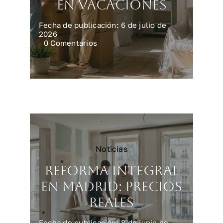
en vacaciones
Fecha de publicación: 6 de julio de
2026
on
0 Comentarios
Preparar
la
casa
para
una
reforma
en
vacaciones
Noticias
Reforma integral
en Madrid: precios
reales
Fecha de publicación: 8 de junio de