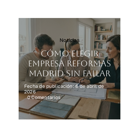
reforma
integral
en
casa
Noticias
Cómo elegir
empresa reformas
Madrid sin fallar
Fecha de publicación: 6 de abril de
2026
on
0 Comentarios
Cómo
elegir
empresa
reformas
Madrid
sin
fallar