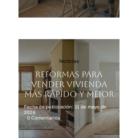
Reformar
una
cocina
en
Madrid:
precios
y
claves
Noticias
Reformas para
vender vivienda
más rápido y mejor
Fecha de publicación: 11 de mayo de
2026
on
0 Comentarios
Reformas
para
vender