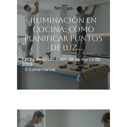
Noticias
Iluminación en
cocina: cómo
planificar puntos
de luz
Fecha de publicación: 16 de marzo de
2026
on
0 Comentarios
Iluminación
en
cocina:
cómo
planificar
puntos
de
luz