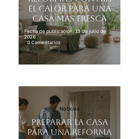
el calor para una
casa más fresca
Fecha de publicación: 13 de julio de
2026
on
0 Comentarios
Reformas
contra
el
calor
para
una
casa
más
fresca
Noticias
Preparar la casa
para una reforma