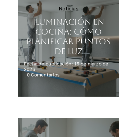
Noticias
Iluminación en
cocina: cómo
planificar puntos
de luz
Fecha de publicación: 16 de marzo de
2026
on
0 Comentarios
Iluminación
en
cocina:
cómo
planificar
puntos
de
luz