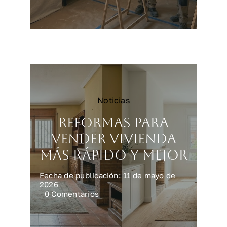
Reformar
una
cocina
en
Madrid:
precios
y
claves
Noticias
Reformas para
vender vivienda
más rápido y mejor
Fecha de publicación: 11 de mayo de
2026
on
0 Comentarios
Reformas
para
vender