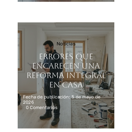
vivienda
más
rápido
y
mejor
Noticias
Errores que
encarecen una
reforma integral
en casa
Fecha de publicación: 5 de mayo de
2026
on
0 Comentarios
Errores
que
encarecen
una