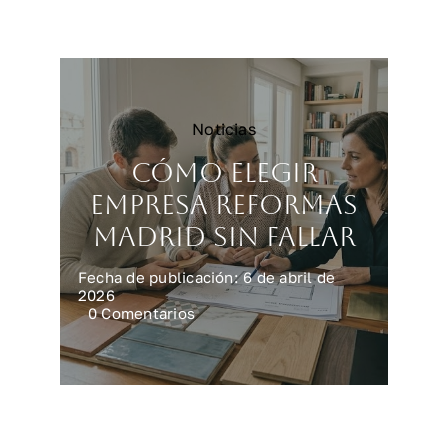
reforma
integral
en
casa
Noticias
Cómo elegir
empresa reformas
Madrid sin fallar
Fecha de publicación: 6 de abril de
2026
on
0 Comentarios
Cómo
elegir
empresa
reformas
Madrid
sin
fallar