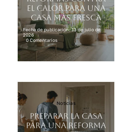
el calor para una
casa más fresca
Fecha de publicación: 13 de julio de
2026
on
0 Comentarios
Reformas
contra
el
calor
para
una
casa
más
fresca
Noticias
Preparar la casa
para una reforma