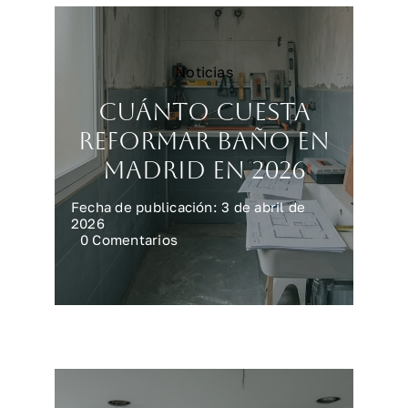
Noticias
Cuánto cuesta
reformar baño en
Madrid en 2026
Fecha de publicación: 3 de abril de
2026
on
0 Comentarios
Cuánto
cuesta
reformar
baño
en
Madrid
en
2026