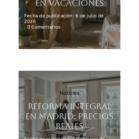
en vacaciones
Fecha de publicación: 6 de julio de
2026
on
0 Comentarios
Preparar
la
casa
para
una
reforma
en
vacaciones
Noticias
Reforma integral
en Madrid: precios
reales
Fecha de publicación: 8 de junio de