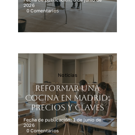
2026
on
0 Comentarios
Reforma
integral
en
Madrid:
precios
reales
Noticias
Reformar una
cocina en Madrid:
precios y claves
Fecha de publicación: 1 de junio de
2026
on
0 Comentarios