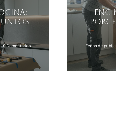
ocina:
Enci
puntos
porce
on
6
0 Comentarios
Fecha de public
Iluminación
en
cocina:
cómo
planificar
puntos
de
luz