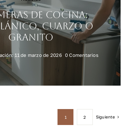
meras de cocina:
lánico, cuarzo o
granito
on
ación: 11 de marzo de 2026
0 Comentarios
Encimeras
de
cocina:
porcelánico,
cuarzo
o
granito
Siguiente
1
2