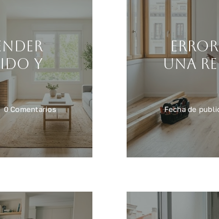
ender
Error
ido y
una re
on
0 Comentarios
Fecha de publi
Reformas
para
vender
vivienda
más
rápido
y
mejor