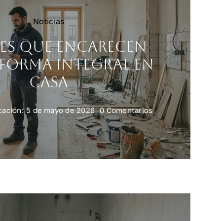
Noticias
es que encarecen
forma integral en
casa
on
cación: 5 de mayo de 2026
0 Comentarios
Errores
que
encarecen
una
reforma
integral
en
casa