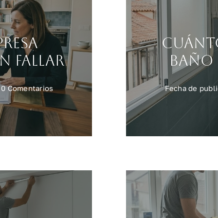
presa
Cuánt
n fallar
baño 
on
0 Comentarios
Fecha de publi
Cómo
elegir
empresa
reformas
Madrid
sin
fallar