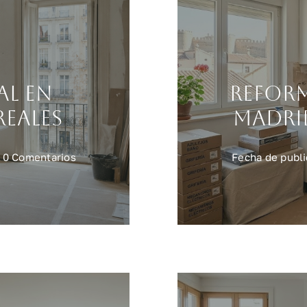
al en
Refor
reales
Madrid
on
0 Comentarios
Fecha de publi
Reforma
integral
en
Madrid:
precios
reales