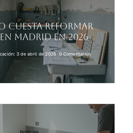
Noticias
o cuesta reformar
en Madrid en 2026
on
cación: 3 de abril de 2026
0 Comentarios
Cuánto
cuesta
reformar
baño
en
Madrid
en
2026
Noticias