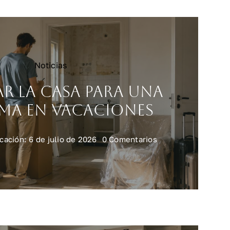
Noticias
ar la casa para una
ma en vacaciones
on
cación: 6 de julio de 2026
0 Comentarios
Preparar
la
casa
para
una
reforma
en
vacaciones