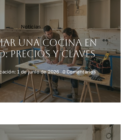
Noticias
mar una cocina en
: precios y claves
on
cación: 1 de junio de 2026
0 Comentarios
Reformar
una
cocina
en
Madrid:
precios
y
claves