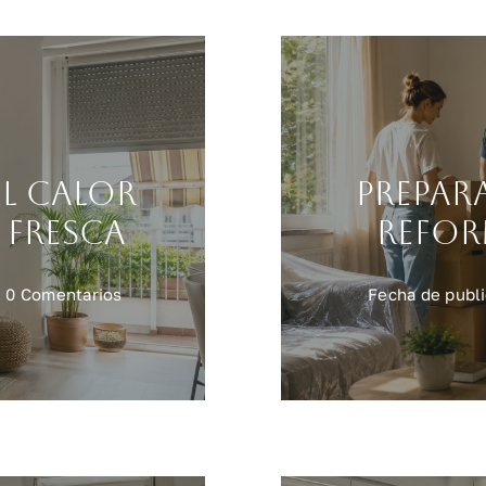
l calor
Prepar
 fresca
refor
on
0 Comentarios
Fecha de publi
Reformas
contra
el
calor
para
una
casa
más
fresca