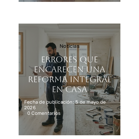
vivienda
más
rápido
y
mejor
Noticias
Errores que
encarecen una
reforma integral
en casa
Fecha de publicación: 5 de mayo de
2026
on
0 Comentarios
Errores
que
encarecen
una