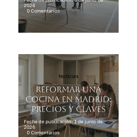
2026
on
0 Comentarios
Reforma
integral
en
Madrid:
precios
reales
Noticias
Reformar una
cocina en Madrid:
precios y claves
Fecha de publicación: 1 de junio de
2026
on
0 Comentarios