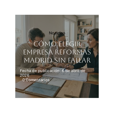
reforma
integral
en
casa
Noticias
Cómo elegir
empresa reformas
Madrid sin fallar
Fecha de publicación: 6 de abril de
2026
on
0 Comentarios
Cómo
elegir
empresa
reformas
Madrid
sin
fallar