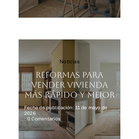
Reformar
una
cocina
en
Madrid:
precios
y
claves
Noticias
Reformas para
vender vivienda
más rápido y mejor
Fecha de publicación: 11 de mayo de
2026
on
0 Comentarios
Reformas
para
vender