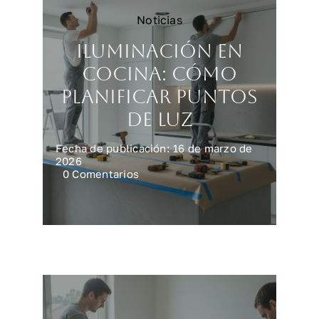
Noticias
Iluminación en
cocina: cómo
planificar puntos
de luz
Fecha de publicación: 16 de marzo de
2026
on
0 Comentarios
Iluminación
en
cocina:
cómo
planificar
puntos
de
luz