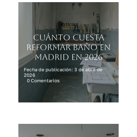
Noticias
Cuánto cuesta
reformar baño en
Madrid en 2026
Fecha de publicación: 3 de abril de
2026
on
0 Comentarios
Cuánto
cuesta
reformar
baño
en
Madrid
en
2026