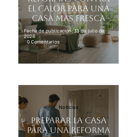
el calor para una
casa más fresca
Fecha de publicación: 13 de julio de
2026
on
0 Comentarios
Reformas
contra
el
calor
para
una
casa
más
fresca
Noticias
Preparar la casa
para una reforma