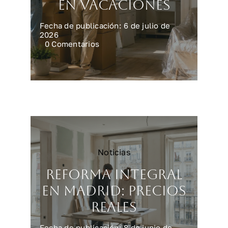
en vacaciones
Fecha de publicación: 6 de julio de
2026
on
0 Comentarios
Preparar
la
casa
para
una
reforma
en
vacaciones
Noticias
Reforma integral
en Madrid: precios
reales
Fecha de publicación: 8 de junio de