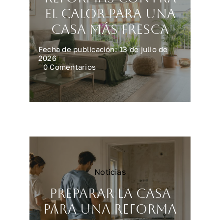
el calor para una
casa más fresca
Fecha de publicación: 13 de julio de
2026
on
0 Comentarios
Reformas
contra
el
calor
para
una
casa
más
fresca
Noticias
Preparar la casa
para una reforma