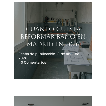
Noticias
Cuánto cuesta
reformar baño en
Madrid en 2026
Fecha de publicación: 3 de abril de
2026
on
0 Comentarios
Cuánto
cuesta
reformar
baño
en
Madrid
en
2026