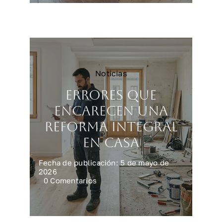
vivienda
más
rápido
y
mejor
Noticias
Errores que
encarecen una
reforma integral
en casa
Fecha de publicación: 5 de mayo de
2026
on
0 Comentarios
Errores
que
encarecen
una