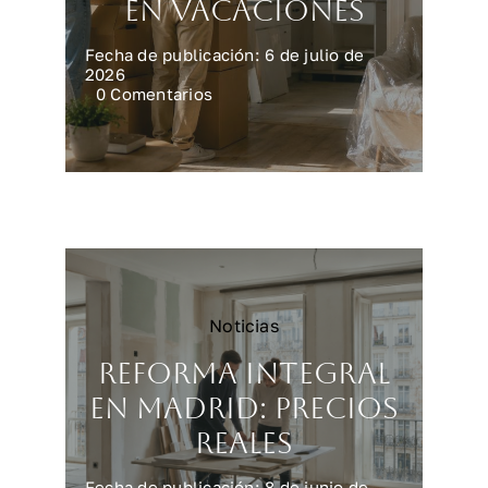
en vacaciones
Fecha de publicación: 6 de julio de
2026
on
0 Comentarios
Preparar
la
casa
para
una
reforma
en
vacaciones
Noticias
Reforma integral
en Madrid: precios
reales
Fecha de publicación: 8 de junio de