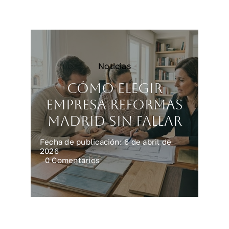
reforma
integral
en
casa
Noticias
Cómo elegir
empresa reformas
Madrid sin fallar
Fecha de publicación: 6 de abril de
2026
on
0 Comentarios
Cómo
elegir
empresa
reformas
Madrid
sin
fallar