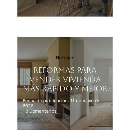
Reformar
una
cocina
en
Madrid:
precios
y
claves
Noticias
Reformas para
vender vivienda
más rápido y mejor
Fecha de publicación: 11 de mayo de
2026
on
0 Comentarios
Reformas
para
vender