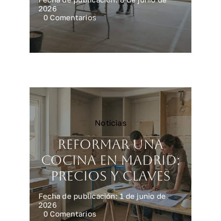
2026
on
0 Comentarios
Reforma
integral
en
Madrid:
precios
reales
Noticias
Reformar una
cocina en Madrid:
precios y claves
Fecha de publicación: 1 de junio de
2026
on
0 Comentarios