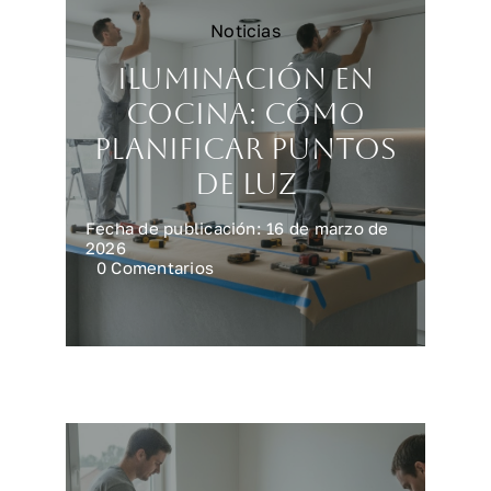
Noticias
Iluminación en
cocina: cómo
planificar puntos
de luz
Fecha de publicación: 16 de marzo de
2026
on
0 Comentarios
Iluminación
en
cocina:
cómo
planificar
puntos
de
luz