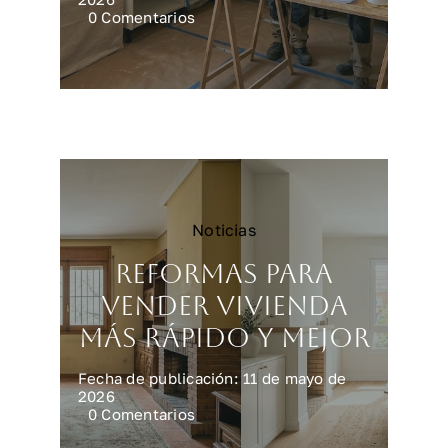
on
0 Comentarios
Reformar
una
cocina
en
Madrid:
precios
y
claves
Noticias
Reformas para
vender vivienda
más rápido y mejor
Fecha de publicación: 11 de mayo de
2026
on
0 Comentarios
Reformas