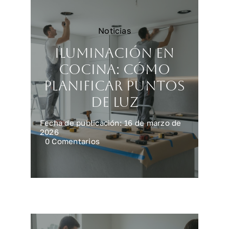
Noticias
Iluminación en
cocina: cómo
planificar puntos
de luz
Fecha de publicación: 16 de marzo de
2026
on
0 Comentarios
Iluminación
en
cocina:
cómo
planificar
puntos
de
luz