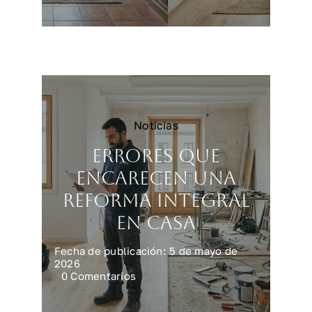
para
vender
vivienda
más
rápido
y
mejor
Noticias
Errores que
encarecen una
reforma integral
en casa
Fecha de publicación: 5 de mayo de
2026
on
0 Comentarios
Errores
que