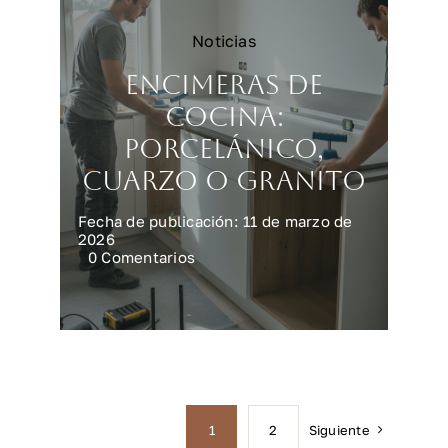
Noticias
Encimeras de
cocina:
porcelánico,
cuarzo o granito
Fecha de publicación: 11 de marzo de
2026
on
0 Comentarios
Encimeras
de
cocina:
porcelánico,
cuarzo
o
granito
Siguiente
1
2