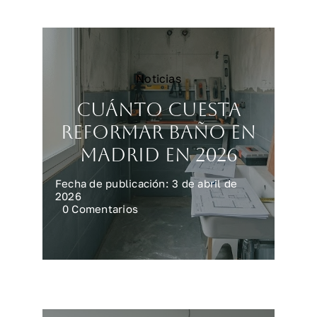
sin
fallar
Noticias
Cuánto cuesta
reformar baño en
Madrid en 2026
Fecha de publicación: 3 de abril de
2026
on
0 Comentarios
Cuánto
cuesta
reformar
baño
en
Madrid
en
2026