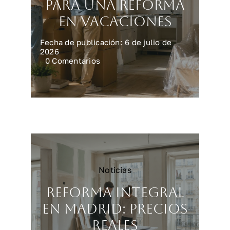
para una reforma
en vacaciones
Fecha de publicación: 6 de julio de
2026
on
0 Comentarios
Preparar
la
casa
para
una
reforma
en
vacaciones
Noticias
Reforma integral
en Madrid: precios
reales