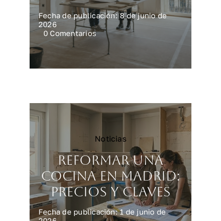
Fecha de publicación: 8 de junio de
2026
on
0 Comentarios
Reforma
integral
en
Madrid:
precios
reales
Noticias
Reformar una
cocina en Madrid:
precios y claves
Fecha de publicación: 1 de junio de
2026