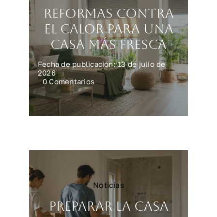
Reformas contra
el calor para una
casa más fresca
Fecha de publicación: 13 de julio de
2026
on
0 Comentarios
Reformas
contra
el
calor
para
una
casa
más
fresca
Noticias
Preparar la casa