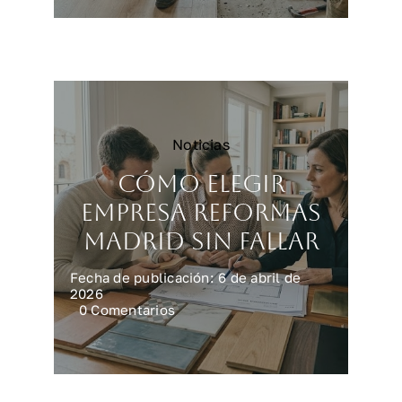
encarecen
una
reforma
integral
en
casa
Noticias
Cómo elegir
empresa reformas
Madrid sin fallar
Fecha de publicación: 6 de abril de
2026
on
0 Comentarios
Cómo
elegir
empresa
reformas
Madrid