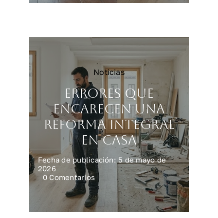
vivienda
más
rápido
y
mejor
Noticias
Errores que
encarecen una
reforma integral
en casa
Fecha de publicación: 5 de mayo de
2026
on
0 Comentarios
Errores
que
encarecen
una