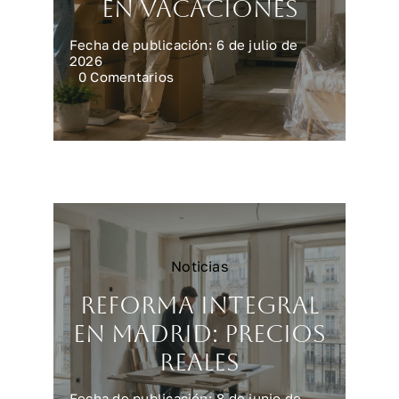
en vacaciones
Fecha de publicación: 6 de julio de
2026
on
0 Comentarios
Preparar
la
casa
para
una
reforma
en
vacaciones
Noticias
Reforma integral
en Madrid: precios
reales
Fecha de publicación: 8 de junio de