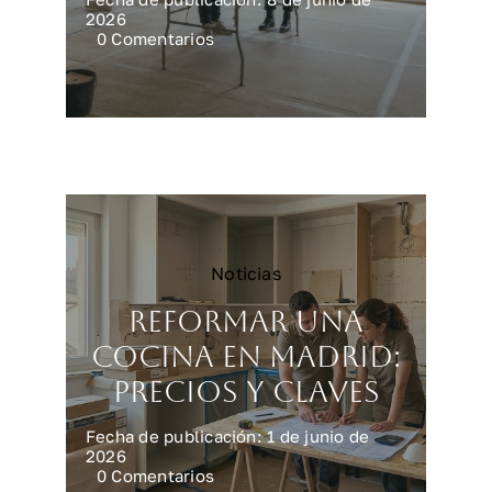
2026
on
0 Comentarios
Reforma
integral
en
Madrid:
precios
reales
Noticias
Reformar una
cocina en Madrid:
precios y claves
Fecha de publicación: 1 de junio de
2026
on
0 Comentarios