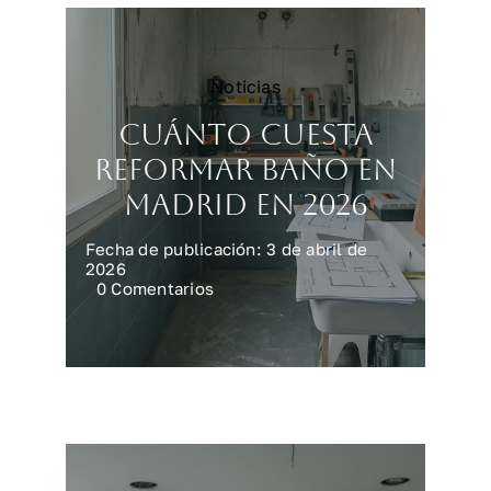
Noticias
Cuánto cuesta
reformar baño en
Madrid en 2026
Fecha de publicación: 3 de abril de
2026
on
0 Comentarios
Cuánto
cuesta
reformar
baño
en
Madrid
en
2026