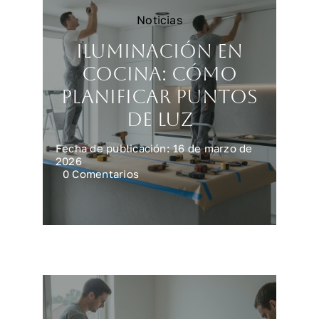
Noticias
Iluminación en
cocina: cómo
planificar puntos
de luz
Fecha de publicación: 16 de marzo de
2026
on
0 Comentarios
Iluminación
en
cocina:
cómo
planificar
puntos
de
luz