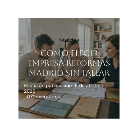
reforma
integral
en
casa
Noticias
Cómo elegir
empresa reformas
Madrid sin fallar
Fecha de publicación: 6 de abril de
2026
on
0 Comentarios
Cómo
elegir
empresa
reformas
Madrid
sin
fallar