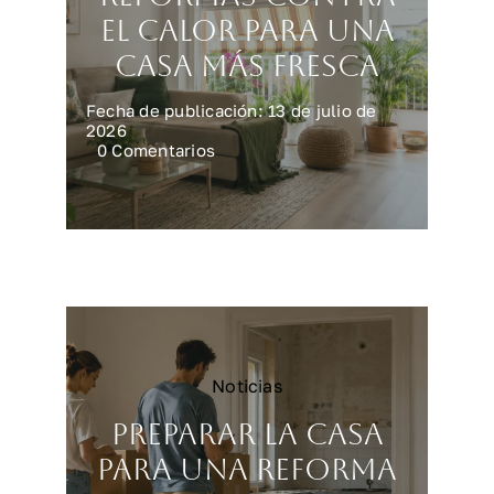
el calor para una
casa más fresca
Fecha de publicación: 13 de julio de
2026
on
0 Comentarios
Reformas
contra
el
calor
para
una
casa
más
fresca
Noticias
Preparar la casa
para una reforma