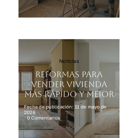
Reformar
una
cocina
en
Madrid:
precios
y
claves
Noticias
Reformas para
vender vivienda
más rápido y mejor
Fecha de publicación: 11 de mayo de
2026
on
0 Comentarios
Reformas
para
vender