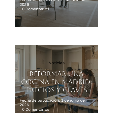
2026
on
0 Comentarios
Reforma
integral
en
Madrid:
precios
reales
Noticias
Reformar una
cocina en Madrid:
precios y claves
Fecha de publicación: 1 de junio de
2026
on
0 Comentarios