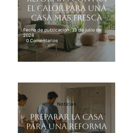
el calor para una
casa más fresca
Fecha de publicación: 13 de julio de
2026
on
0 Comentarios
Reformas
contra
el
calor
para
una
casa
más
fresca
Noticias
Preparar la casa
para una reforma