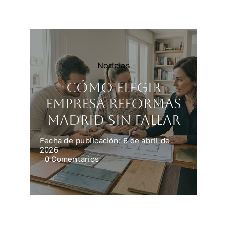
reforma
integral
en
casa
Noticias
Cómo elegir
empresa reformas
Madrid sin fallar
Fecha de publicación: 6 de abril de
2026
on
0 Comentarios
Cómo
elegir
empresa
reformas
Madrid
sin
fallar