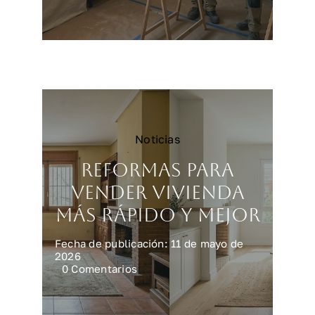
Reformar
una
cocina
en
Madrid:
precios
y
claves
Noticias
Reformas para
vender vivienda
más rápido y mejor
Fecha de publicación: 11 de mayo de
2026
on
0 Comentarios
Reformas
para
vender