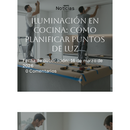
Noticias
Iluminación en
cocina: cómo
planificar puntos
de luz
Fecha de publicación: 16 de marzo de
2026
on
0 Comentarios
Iluminación
en
cocina:
cómo
planificar
puntos
de
luz