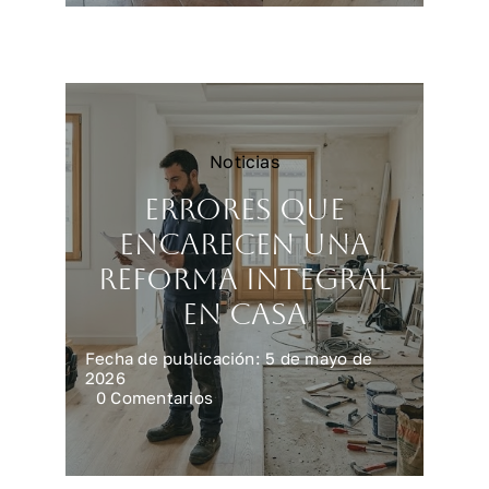
vivienda
más
rápido
y
mejor
Noticias
Errores que
encarecen una
reforma integral
en casa
Fecha de publicación: 5 de mayo de
2026
on
0 Comentarios
Errores
que
encarecen
una