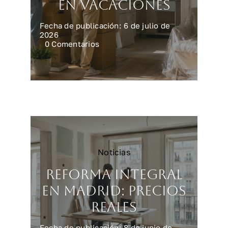
en vacaciones
Fecha de publicación: 6 de julio de
2026
on
0 Comentarios
Preparar
la
casa
para
una
reforma
en
vacaciones
Noticias
Reforma integral
en Madrid: precios
reales
Fecha de publicación: 8 de junio de