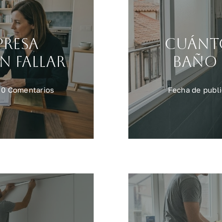
presa
Cuánt
n fallar
baño 
on
0 Comentarios
Fecha de publi
Cómo
elegir
empresa
reformas
Madrid
sin
fallar