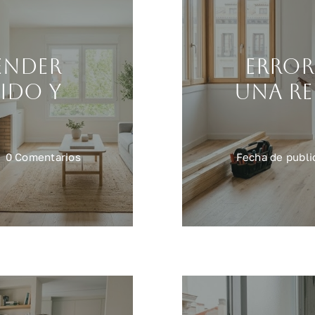
ender
Error
ido y
una re
on
0 Comentarios
Fecha de publi
Reformas
para
vender
vivienda
más
rápido
y
mejor