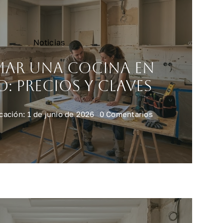
Noticias
mar una cocina en
: precios y claves
on
cación: 1 de junio de 2026
0 Comentarios
Reformar
una
cocina
en
Madrid:
precios
y
claves