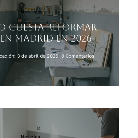
Noticias
o cuesta reformar
en Madrid en 2026
on
cación: 3 de abril de 2026
0 Comentarios
Cuánto
cuesta
reformar
baño
en
Madrid
en
2026
Noticias