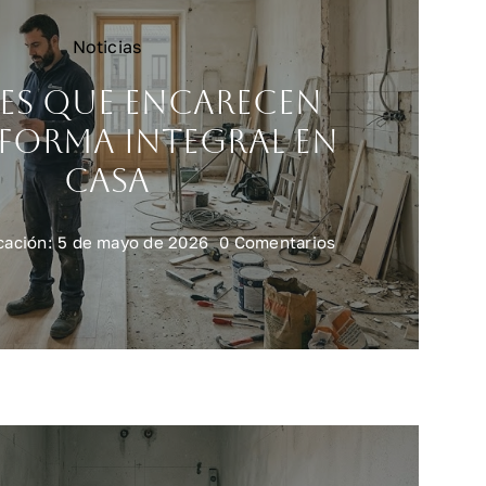
Noticias
es que encarecen
forma integral en
casa
on
cación: 5 de mayo de 2026
0 Comentarios
Errores
que
encarecen
una
reforma
integral
en
casa