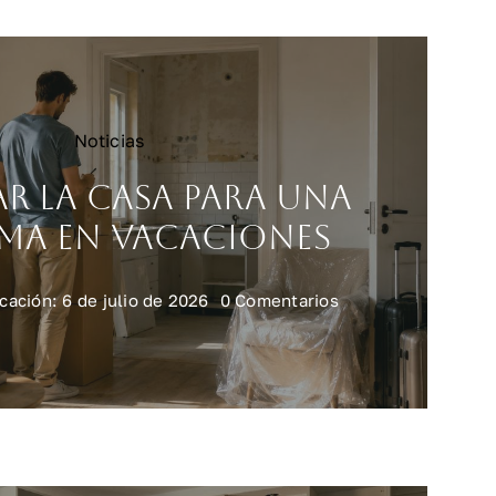
Noticias
ar la casa para una
ma en vacaciones
on
cación: 6 de julio de 2026
0 Comentarios
Preparar
la
casa
para
una
reforma
en
vacaciones