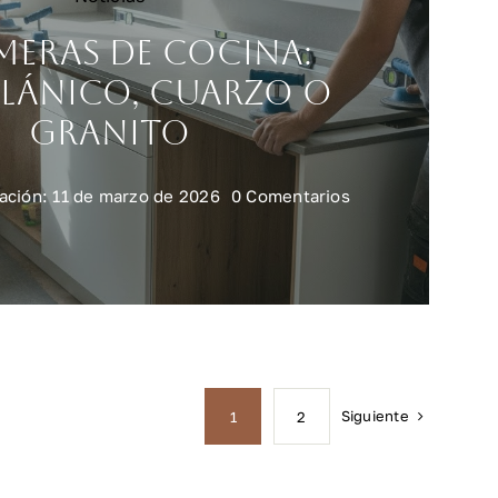
meras de cocina:
lánico, cuarzo o
granito
on
ación: 11 de marzo de 2026
0 Comentarios
Encimeras
de
cocina:
porcelánico,
cuarzo
o
granito
Siguiente
1
2