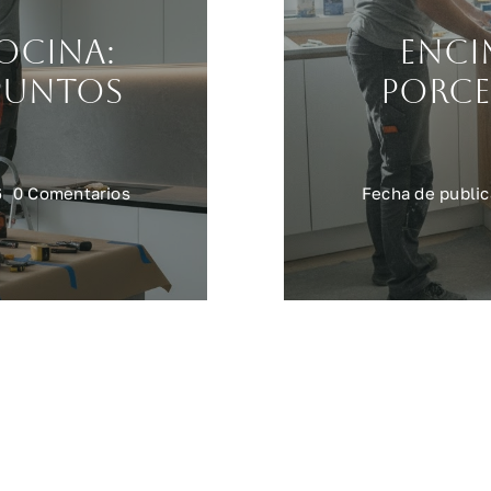
ocina:
Enci
puntos
porce
on
6
0 Comentarios
Fecha de public
Iluminación
en
cocina:
cómo
planificar
puntos
de
luz