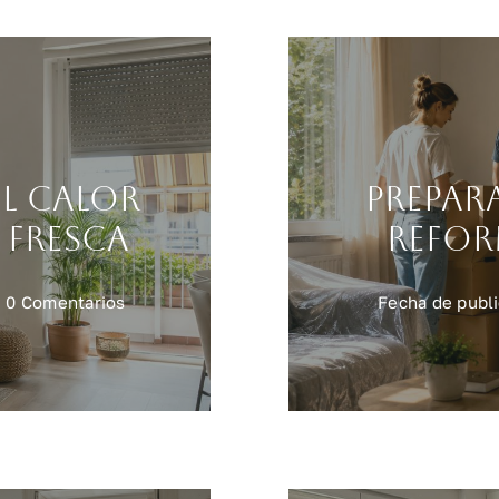
l calor
Prepar
 fresca
refor
on
0 Comentarios
Fecha de publi
Reformas
contra
el
calor
para
una
casa
más
fresca