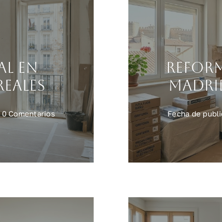
al en
Refor
reales
Madrid
on
0 Comentarios
Fecha de publi
Reforma
integral
en
Madrid:
precios
reales