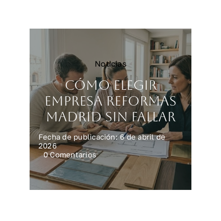
reforma
integral
en
casa
Noticias
Cómo elegir
empresa reformas
Madrid sin fallar
Fecha de publicación: 6 de abril de
2026
on
0 Comentarios
Cómo
elegir
empresa
reformas
Madrid
sin
fallar