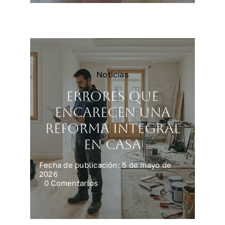
vivienda
más
rápido
y
mejor
Noticias
Errores que
encarecen una
reforma integral
en casa
Fecha de publicación: 5 de mayo de
2026
on
0 Comentarios
Errores
que
encarecen
una