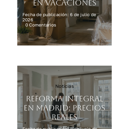
en vacaciones
Fecha de publicación: 6 de julio de
2026
on
0 Comentarios
Preparar
la
casa
para
una
reforma
en
vacaciones
Noticias
Reforma integral
en Madrid: precios
reales
Fecha de publicación: 8 de junio de