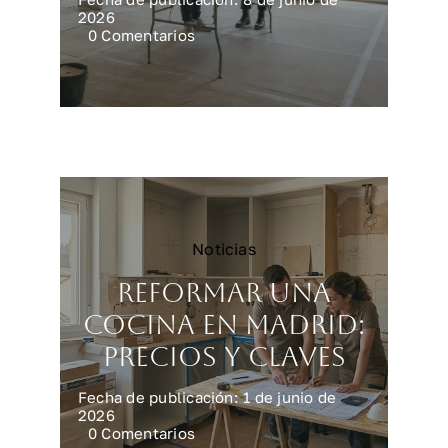
2026
on
0 Comentarios
Reforma
integral
en
Madrid:
precios
reales
Noticias
Reformar una
cocina en Madrid:
precios y claves
Fecha de publicación: 1 de junio de
2026
on
0 Comentarios