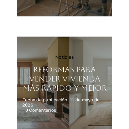
Reformar
una
cocina
en
Madrid:
precios
y
claves
Noticias
Reformas para
vender vivienda
más rápido y mejor
Fecha de publicación: 11 de mayo de
2026
on
0 Comentarios
Reformas
para
vender