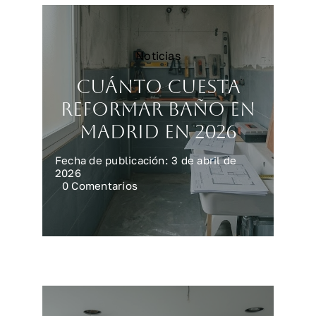
Noticias
Cuánto cuesta
reformar baño en
Madrid en 2026
Fecha de publicación: 3 de abril de
2026
on
0 Comentarios
Cuánto
cuesta
reformar
baño
en
Madrid
en
2026