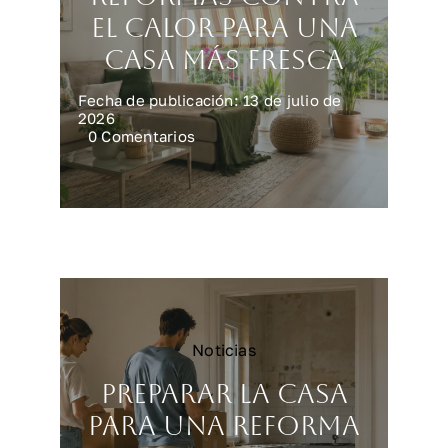
el calor para una
casa más fresca
Fecha de publicación: 13 de julio de
2026
on
0 Comentarios
Reformas
contra
el
calor
para
una
casa
más
fresca
Noticias
Preparar la casa
para una reforma