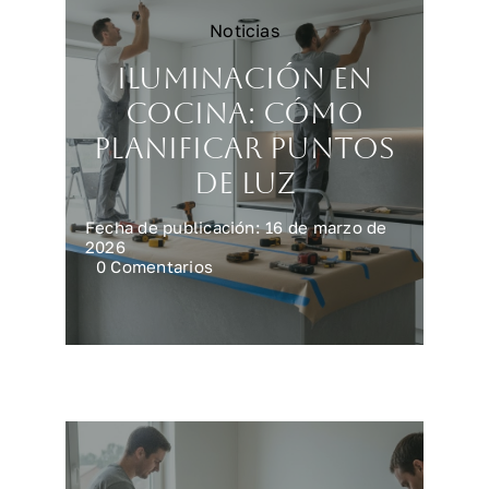
Noticias
Iluminación en
cocina: cómo
planificar puntos
de luz
Fecha de publicación: 16 de marzo de
2026
on
0 Comentarios
Iluminación
en
cocina:
cómo
planificar
puntos
de
luz