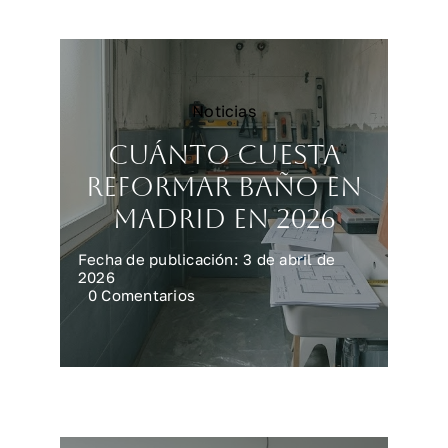
sin
fallar
Noticias
Cuánto cuesta
reformar baño en
Madrid en 2026
Fecha de publicación: 3 de abril de
2026
on
0 Comentarios
Cuánto
cuesta
reformar
baño
en
Madrid
en
2026