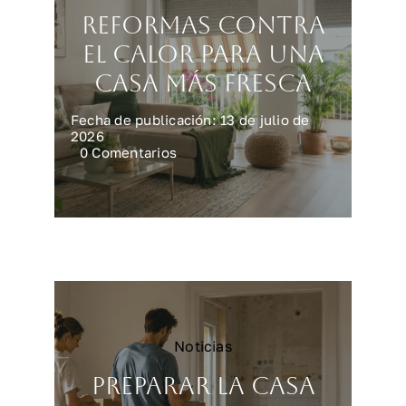
Reformas contra
el calor para una
casa más fresca
Fecha de publicación: 13 de julio de
2026
on
0 Comentarios
Reformas
contra
el
calor
para
una
casa
más
fresca
Noticias
Preparar la casa