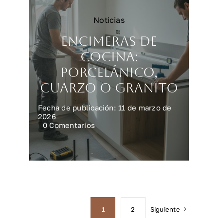
Noticias
Encimeras de
cocina:
porcelánico,
cuarzo o granito
Fecha de publicación: 11 de marzo de
2026
on
0 Comentarios
Encimeras
de
cocina:
porcelánico,
cuarzo
o
granito
Siguiente
1
2