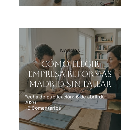
encarecen
una
reforma
integral
en
casa
Noticias
Cómo elegir
empresa reformas
Madrid sin fallar
Fecha de publicación: 6 de abril de
2026
on
0 Comentarios
Cómo
elegir
empresa
reformas
Madrid