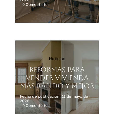
on
0 Comentarios
Reformar
una
cocina
en
Madrid:
precios
y
claves
Noticias
Reformas para
vender vivienda
más rápido y mejor
Fecha de publicación: 11 de mayo de
2026
on
0 Comentarios
Reformas