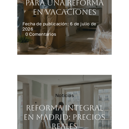
para una reforma
en vacaciones
Fecha de publicación: 6 de julio de
2026
on
0 Comentarios
Preparar
la
casa
para
una
reforma
en
vacaciones
Noticias
Reforma integral
en Madrid: precios
reales