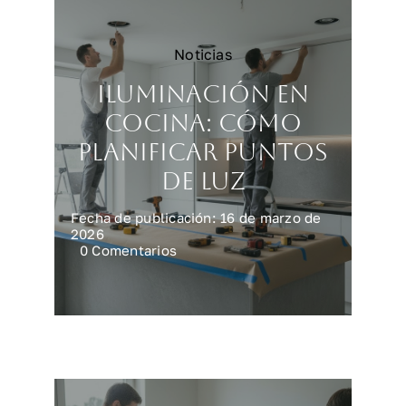
Noticias
Iluminación en
cocina: cómo
planificar puntos
de luz
Fecha de publicación: 16 de marzo de
2026
on
0 Comentarios
Iluminación
en
cocina:
cómo
planificar
puntos
de
luz