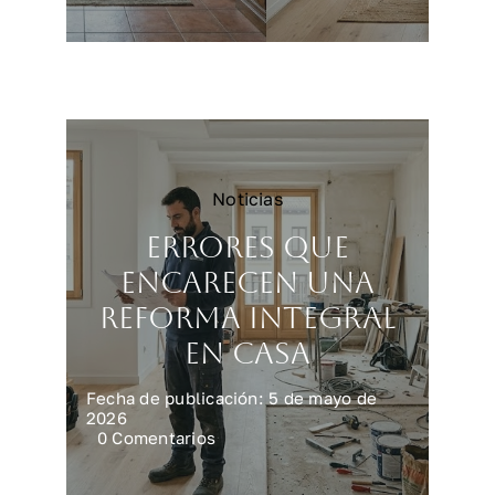
para
vender
vivienda
más
rápido
y
mejor
Noticias
Errores que
encarecen una
reforma integral
en casa
Fecha de publicación: 5 de mayo de
2026
on
0 Comentarios
Errores
que