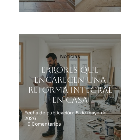
para
vender
vivienda
más
rápido
y
mejor
Noticias
Errores que
encarecen una
reforma integral
en casa
Fecha de publicación: 5 de mayo de
2026
on
0 Comentarios
Errores
que