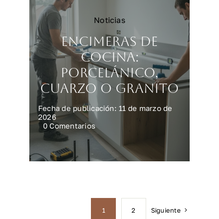
Noticias
Encimeras de
cocina:
porcelánico,
cuarzo o granito
Fecha de publicación: 11 de marzo de
2026
on
0 Comentarios
Encimeras
de
cocina:
porcelánico,
cuarzo
o
granito
Siguiente
1
2