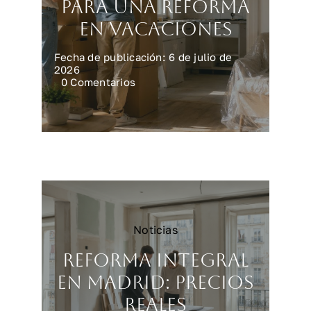
para una reforma
en vacaciones
Fecha de publicación: 6 de julio de
2026
on
0 Comentarios
Preparar
la
casa
para
una
reforma
en
vacaciones
Noticias
Reforma integral
en Madrid: precios
reales