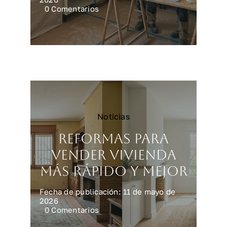
on
0 Comentarios
Reformar
una
cocina
en
Madrid:
precios
y
claves
Noticias
Reformas para
vender vivienda
más rápido y mejor
Fecha de publicación: 11 de mayo de
2026
on
0 Comentarios
Reformas