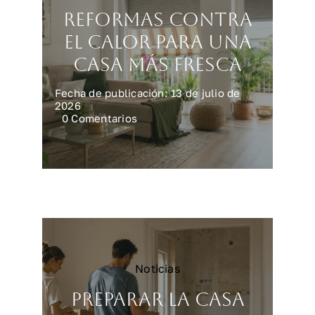
Reformas contra
el calor para una
casa más fresca
Fecha de publicación: 13 de julio de
2026
on
0 Comentarios
Reformas
contra
el
calor
para
una
casa
más
fresca
Noticias
Preparar la casa