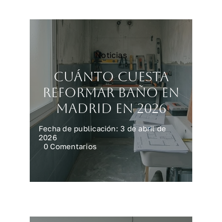
sin
fallar
Noticias
Cuánto cuesta
reformar baño en
Madrid en 2026
Fecha de publicación: 3 de abril de
2026
on
0 Comentarios
Cuánto
cuesta
reformar
baño
en
Madrid
en
2026