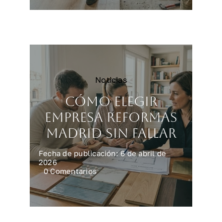
encarecen
una
reforma
integral
en
casa
Noticias
Cómo elegir
empresa reformas
Madrid sin fallar
Fecha de publicación: 6 de abril de
2026
on
0 Comentarios
Cómo
elegir
empresa
reformas
Madrid