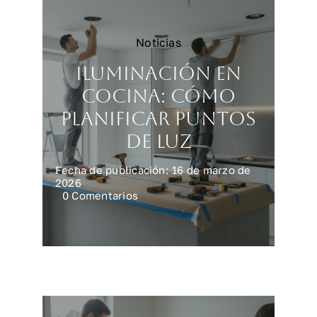
Noticias
Iluminación en
cocina: cómo
planificar puntos
de luz
Fecha de publicación: 16 de marzo de
2026
on
0 Comentarios
Iluminación
en
cocina:
cómo
planificar
puntos
de
luz