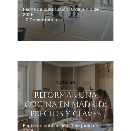
Fecha de publicación: 8 de junio de
2026
on
0 Comentarios
Reforma
integral
en
Madrid:
precios
reales
Noticias
Reformar una
cocina en Madrid:
precios y claves
Fecha de publicación: 1 de junio de
2026