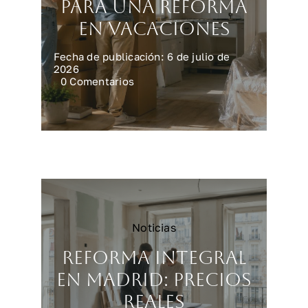
para una reforma
en vacaciones
Fecha de publicación: 6 de julio de
2026
on
0 Comentarios
Preparar
la
casa
para
una
reforma
en
vacaciones
Noticias
Reforma integral
en Madrid: precios
reales