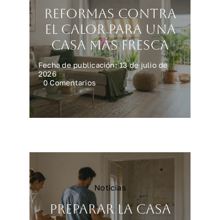
Reformas contra
el calor para una
casa más fresca
Fecha de publicación: 13 de julio de
2026
on
0 Comentarios
Reformas
contra
el
calor
para
una
casa
más
fresca
Noticias
Preparar la casa