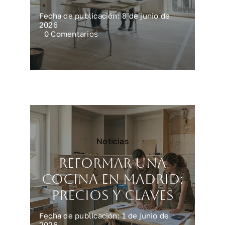
Fecha de publicación: 8 de junio de
2026
on
0 Comentarios
Reforma
integral
en
Madrid:
precios
reales
Noticias
Reformar una
cocina en Madrid:
precios y claves
Fecha de publicación: 1 de junio de
2026