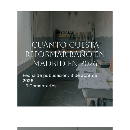
sin
fallar
Noticias
Cuánto cuesta
reformar baño en
Madrid en 2026
Fecha de publicación: 3 de abril de
2026
on
0 Comentarios
Cuánto
cuesta
reformar
baño
en
Madrid
en
2026