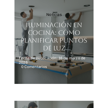
Noticias
Iluminación en
cocina: cómo
planificar puntos
de luz
Fecha de publicación: 16 de marzo de
2026
on
0 Comentarios
Iluminación
en
cocina:
cómo
planificar
puntos
de
luz