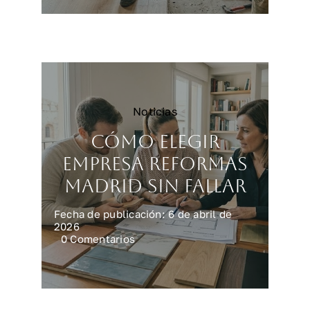
encarecen
una
reforma
integral
en
casa
Noticias
Cómo elegir
empresa reformas
Madrid sin fallar
Fecha de publicación: 6 de abril de
2026
on
0 Comentarios
Cómo
elegir
empresa
reformas
Madrid