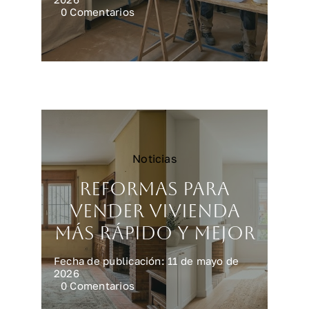
on
0 Comentarios
Reformar
una
cocina
en
Madrid:
precios
y
claves
Noticias
Reformas para
vender vivienda
más rápido y mejor
Fecha de publicación: 11 de mayo de
2026
on
0 Comentarios
Reformas