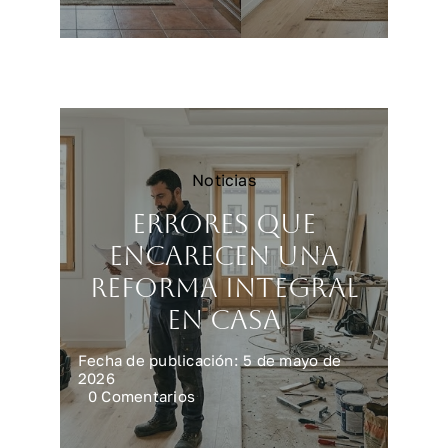
para
vender
vivienda
más
rápido
y
mejor
Noticias
Errores que
encarecen una
reforma integral
en casa
Fecha de publicación: 5 de mayo de
2026
on
0 Comentarios
Errores
que