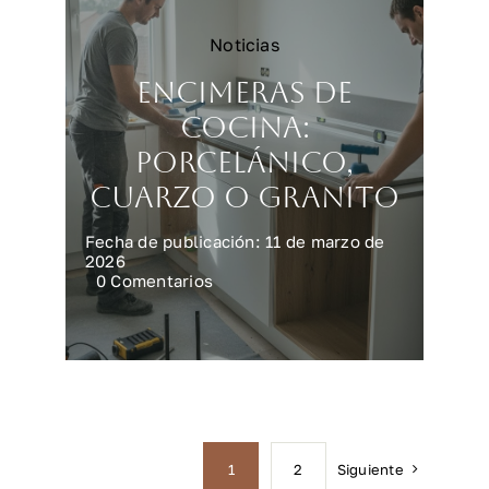
Noticias
Encimeras de
cocina:
porcelánico,
cuarzo o granito
Fecha de publicación: 11 de marzo de
2026
on
0 Comentarios
Encimeras
de
cocina:
porcelánico,
cuarzo
o
granito
Siguiente
1
2