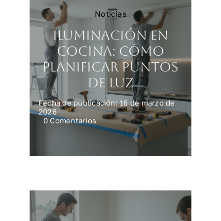
Noticias
Iluminación en
cocina: cómo
planificar puntos
de luz
Fecha de publicación: 16 de marzo de
2026
on
0 Comentarios
Iluminación
en
cocina:
cómo
planificar
puntos
de
luz