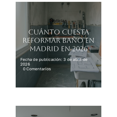
Noticias
Cuánto cuesta
reformar baño en
Madrid en 2026
Fecha de publicación: 3 de abril de
2026
on
0 Comentarios
Cuánto
cuesta
reformar
baño
en
Madrid
en
2026