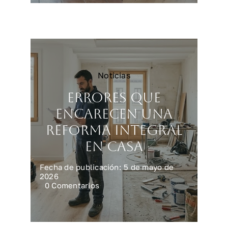
vivienda
más
rápido
y
mejor
Noticias
Errores que
encarecen una
reforma integral
en casa
Fecha de publicación: 5 de mayo de
2026
on
0 Comentarios
Errores
que
encarecen
una