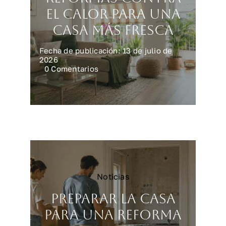
el calor para una
casa más fresca
Fecha de publicación: 13 de julio de
2026
on
0 Comentarios
Reformas
contra
el
calor
para
una
casa
más
fresca
Noticias
Preparar la casa
para una reforma