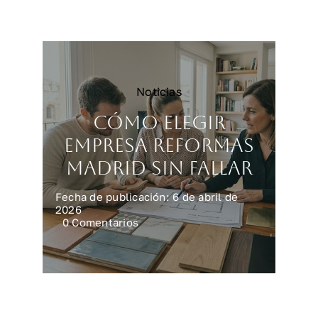
reforma
integral
en
casa
Noticias
Cómo elegir
empresa reformas
Madrid sin fallar
Fecha de publicación: 6 de abril de
2026
on
0 Comentarios
Cómo
elegir
empresa
reformas
Madrid
sin
fallar