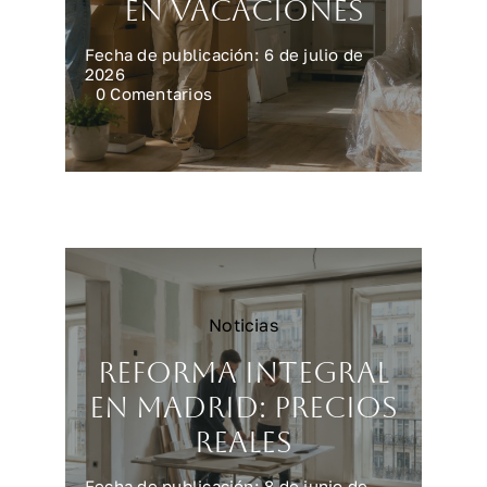
en vacaciones
Fecha de publicación: 6 de julio de
2026
on
0 Comentarios
Preparar
la
casa
para
una
reforma
en
vacaciones
Noticias
Reforma integral
en Madrid: precios
reales
Fecha de publicación: 8 de junio de