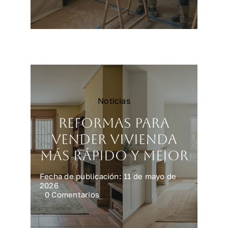
Reformar
una
cocina
en
Madrid:
precios
y
claves
Noticias
Reformas para
vender vivienda
más rápido y mejor
Fecha de publicación: 11 de mayo de
2026
on
0 Comentarios
Reformas
para
vender