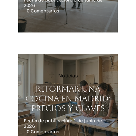
2026
on
0 Comentarios
Reforma
integral
en
Madrid:
precios
reales
Noticias
Reformar una
cocina en Madrid:
precios y claves
Fecha de publicación: 1 de junio de
2026
on
0 Comentarios