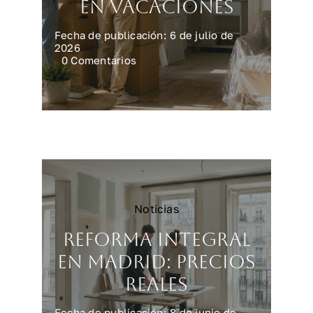
en vacaciones
Fecha de publicación: 6 de julio de
2026
on
0 Comentarios
Preparar
la
casa
para
una
reforma
en
vacaciones
Noticias
Reforma integral
en Madrid: precios
reales
Fecha de publicación: 8 de junio de