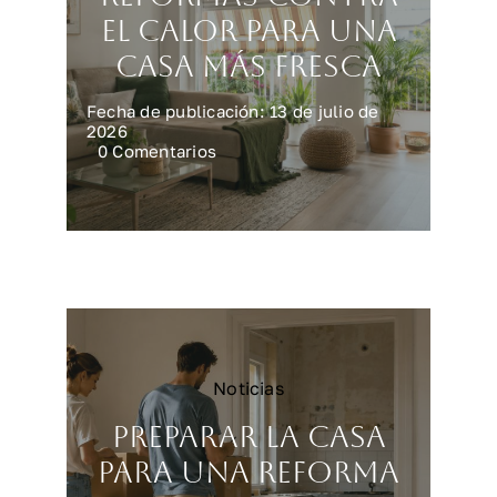
el calor para una
casa más fresca
Fecha de publicación: 13 de julio de
2026
on
0 Comentarios
Reformas
contra
el
calor
para
una
casa
más
fresca
Noticias
Preparar la casa
para una reforma