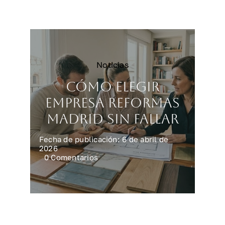
reforma
integral
en
casa
Noticias
Cómo elegir
empresa reformas
Madrid sin fallar
Fecha de publicación: 6 de abril de
2026
on
0 Comentarios
Cómo
elegir
empresa
reformas
Madrid
sin
fallar