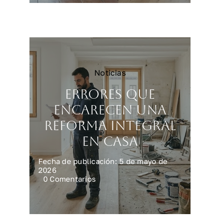
vivienda
más
rápido
y
mejor
Noticias
Errores que
encarecen una
reforma integral
en casa
Fecha de publicación: 5 de mayo de
2026
on
0 Comentarios
Errores
que
encarecen
una