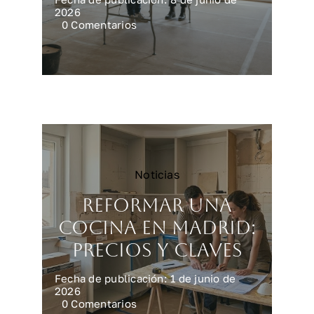
2026
on
0 Comentarios
Reforma
integral
en
Madrid:
precios
reales
Noticias
Reformar una
cocina en Madrid:
precios y claves
Fecha de publicación: 1 de junio de
2026
on
0 Comentarios