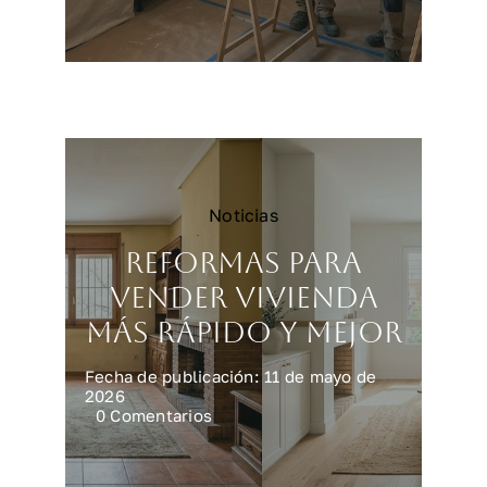
Reformar
una
cocina
en
Madrid:
precios
y
claves
Noticias
Reformas para
vender vivienda
más rápido y mejor
Fecha de publicación: 11 de mayo de
2026
on
0 Comentarios
Reformas
para
vender