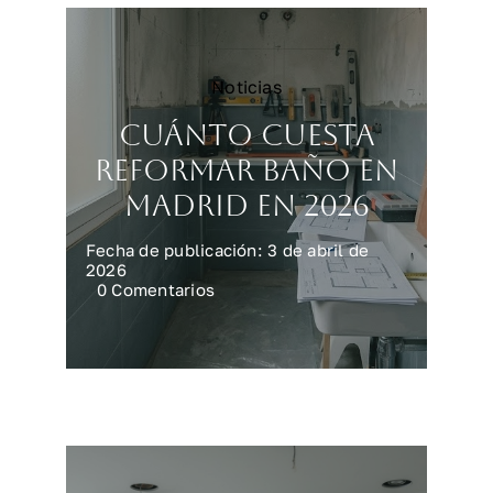
Noticias
Cuánto cuesta
reformar baño en
Madrid en 2026
Fecha de publicación: 3 de abril de
2026
on
0 Comentarios
Cuánto
cuesta
reformar
baño
en
Madrid
en
2026