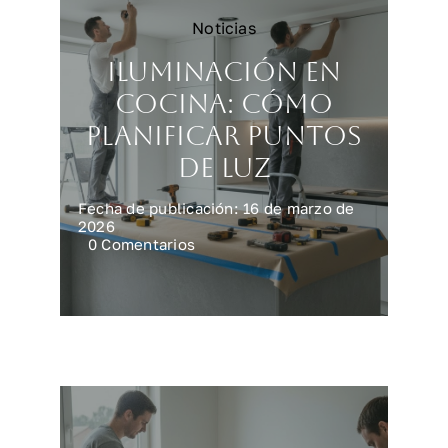
Noticias
Iluminación en
cocina: cómo
planificar puntos
de luz
Fecha de publicación: 16 de marzo de
2026
on
0 Comentarios
Iluminación
en
cocina:
cómo
planificar
puntos
de
luz