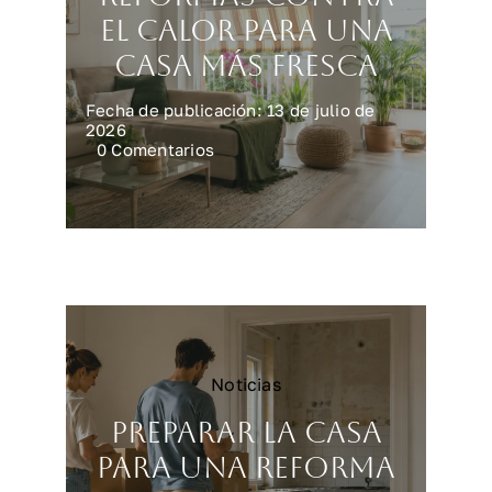
el calor para una
casa más fresca
Fecha de publicación: 13 de julio de
2026
on
0 Comentarios
Reformas
contra
el
calor
para
una
casa
más
fresca
Noticias
Preparar la casa
para una reforma