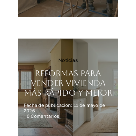
Reformar
una
cocina
en
Madrid:
precios
y
claves
Noticias
Reformas para
vender vivienda
más rápido y mejor
Fecha de publicación: 11 de mayo de
2026
on
0 Comentarios
Reformas
para
vender