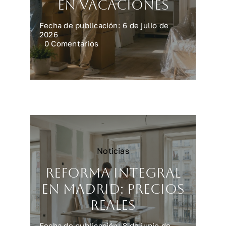
en vacaciones
Fecha de publicación: 6 de julio de
2026
on
0 Comentarios
Preparar
la
casa
para
una
reforma
en
vacaciones
Noticias
Reforma integral
en Madrid: precios
reales
Fecha de publicación: 8 de junio de