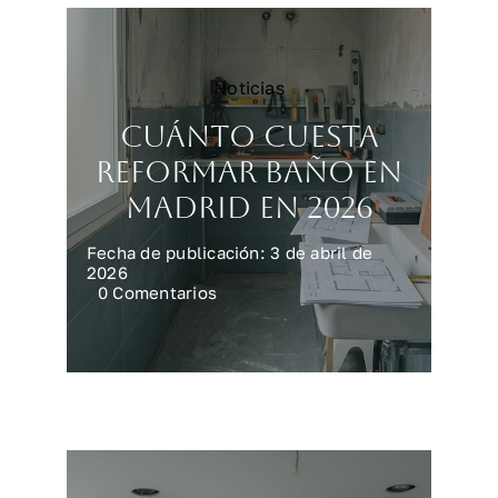
Noticias
Cuánto cuesta
reformar baño en
Madrid en 2026
Fecha de publicación: 3 de abril de
2026
on
0 Comentarios
Cuánto
cuesta
reformar
baño
en
Madrid
en
2026