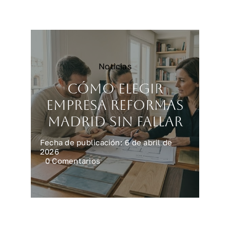
reforma
integral
en
casa
Noticias
Cómo elegir
empresa reformas
Madrid sin fallar
Fecha de publicación: 6 de abril de
2026
on
0 Comentarios
Cómo
elegir
empresa
reformas
Madrid
sin
fallar