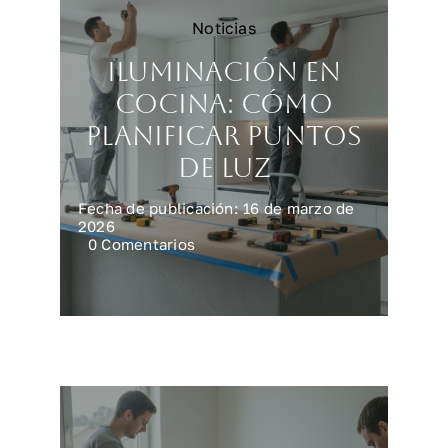
Noticias
Iluminación en
cocina: cómo
planificar puntos
de luz
Fecha de publicación: 16 de marzo de
2026
on
0 Comentarios
Iluminación
en
cocina:
cómo
planificar
puntos
de
luz