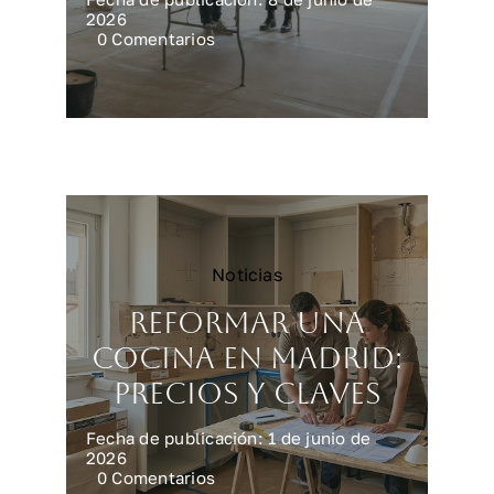
2026
on
0 Comentarios
Reforma
integral
en
Madrid:
precios
reales
Noticias
Reformar una
cocina en Madrid:
precios y claves
Fecha de publicación: 1 de junio de
2026
on
0 Comentarios