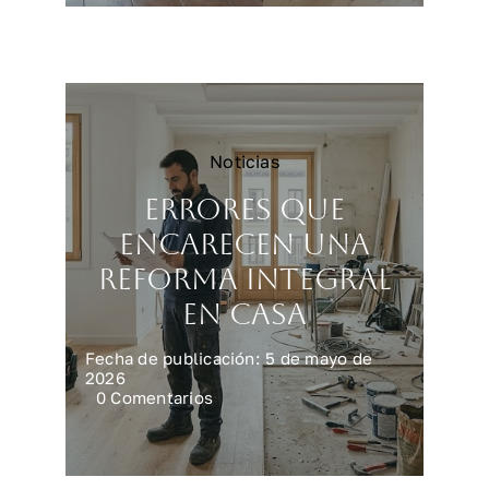
vivienda
más
rápido
y
mejor
Noticias
Errores que
encarecen una
reforma integral
en casa
Fecha de publicación: 5 de mayo de
2026
on
0 Comentarios
Errores
que
encarecen
una