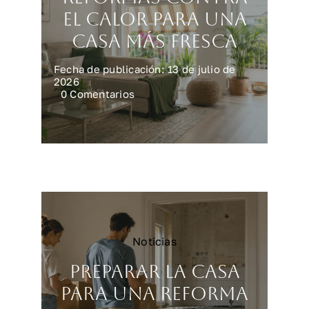
el calor para una
casa más fresca
Fecha de publicación: 13 de julio de
2026
on
0 Comentarios
Reformas
contra
el
calor
para
una
casa
más
fresca
Noticias
Preparar la casa
para una reforma