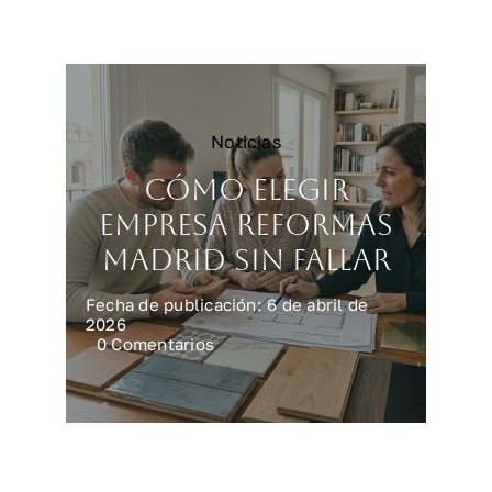
reforma
integral
en
casa
Noticias
Cómo elegir
empresa reformas
Madrid sin fallar
Fecha de publicación: 6 de abril de
2026
on
0 Comentarios
Cómo
elegir
empresa
reformas
Madrid
sin
fallar