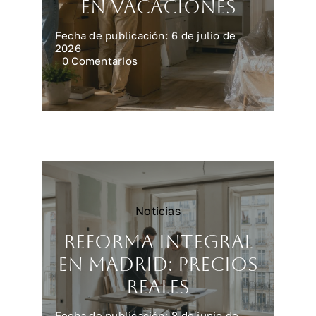
en vacaciones
Fecha de publicación: 6 de julio de
2026
on
0 Comentarios
Preparar
la
casa
para
una
reforma
en
vacaciones
Noticias
Reforma integral
en Madrid: precios
reales
Fecha de publicación: 8 de junio de