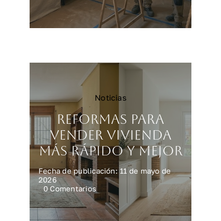
Reformar
una
cocina
en
Madrid:
precios
y
claves
Noticias
Reformas para
vender vivienda
más rápido y mejor
Fecha de publicación: 11 de mayo de
2026
on
0 Comentarios
Reformas
para
vender