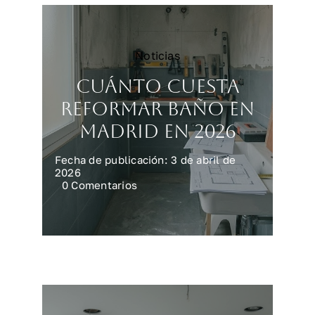
Noticias
Cuánto cuesta
reformar baño en
Madrid en 2026
Fecha de publicación: 3 de abril de
2026
on
0 Comentarios
Cuánto
cuesta
reformar
baño
en
Madrid
en
2026