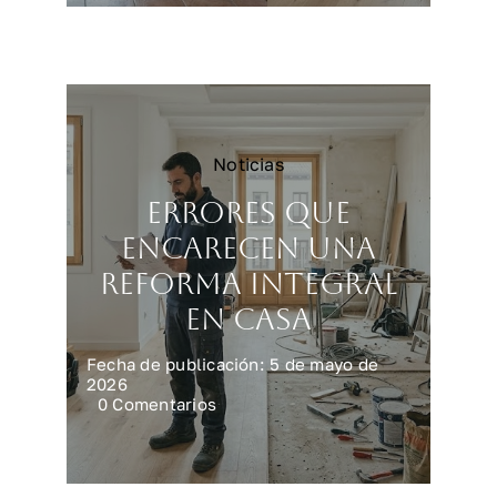
vivienda
más
rápido
y
mejor
Noticias
Errores que
encarecen una
reforma integral
en casa
Fecha de publicación: 5 de mayo de
2026
on
0 Comentarios
Errores
que
encarecen
una