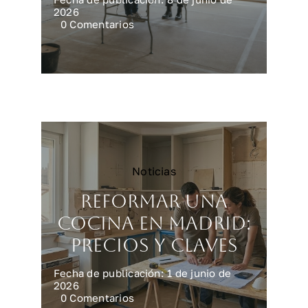
2026
on
0 Comentarios
Reforma
integral
en
Madrid:
precios
reales
Noticias
Reformar una
cocina en Madrid:
precios y claves
Fecha de publicación: 1 de junio de
2026
on
0 Comentarios